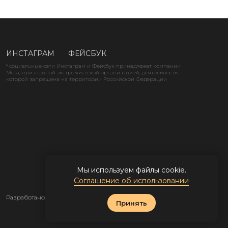
ИНСТАГРАМ
ФЕЙСБУК
* социальные сети Инстаграм и Фейсбук принадлежат компании
Meta, признанной экстремистской организацией, деятельность
которой запрещена на территории Российской Федерации
Мы используем файлы cookie.
Соглашение об использовании
Разработано
Принять