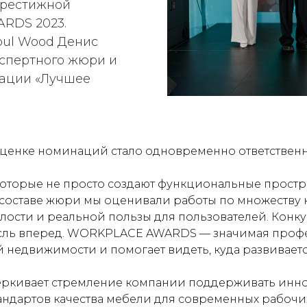
престижной
RDS 2023.
oul Wood Денис
кспертного жюри и
нации «Лучшее
в оценке номинаций стало одновременно ответстве
которые не просто создают функциональные простр
 В составе жюри мы оценивали работы по множеству
лости и реальной пользы для пользователей. Конк
расль вперед. WORKPLACE
AWARDS — значимая профес
недвижимости и помогает видеть, куда развивает
еркивает стремление компании поддерживать инно
андартов качества мебели для современных рабочих