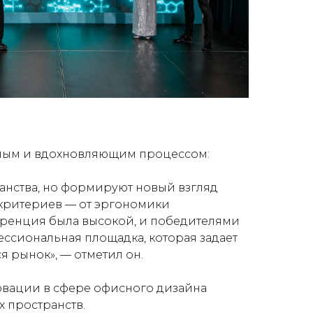
нным и вдохновляющим процессом:
анства, но формируют новый взгляд
 критериев — от эргономики
уренция была высокой, и победителями
сиональная площадка, которая задает
ся рынок»
, — отметил он.
вации в сфере офисного дизайна
 пространств.