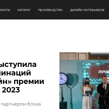
оекты
каталог
производство
дизайн интерьеров
ыступила
минаций
йн» премии
2023
 партнером блока