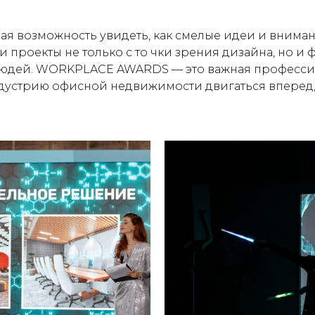
ьная возможность увидеть, как смелые идеи и вним
 проекты не только с то чки зрения дизайна, но и
 людей. WORKPLACE
AWARDS — это важная професси
ндустрию офисной недвижимости двигаться вперед,