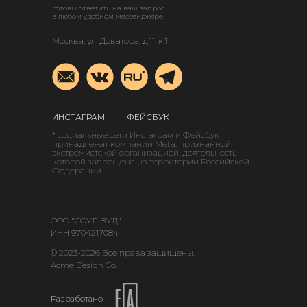
готовы ответить на ваш запрос
в любом удобном мессенджере
Москва, ул. Доватора, д.11, к.1
ИНСТАГРАМ
ФЕЙСБУК
* социальные сети Инстаграм и Фейсбук
принадлежат компании Meta, признанной
экстремистской организацией, деятельность
которой запрещена на территории Российской
Федерации
ООО "СОУЛ ВУД"
ИНН 9704217084
© 2023-2026 Все права защищены.
Acme Design Co.
Разработано