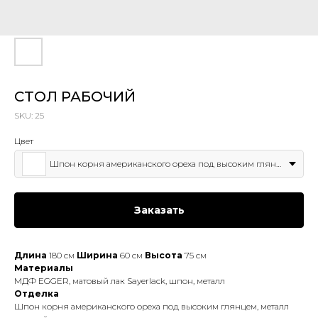
СТОЛ РАБОЧИЙ
SKU:
25
Цвет
Шпон корня американского ореха под высоким глянцем
Заказать
Длина
180 см
Ширина
60 см
Высота
75 см
Материалы
МДФ EGGER, матовый лак Sayerlack, шпон, металл
Отделка
Шпон корня американского ореха под высоким глянцем, металл