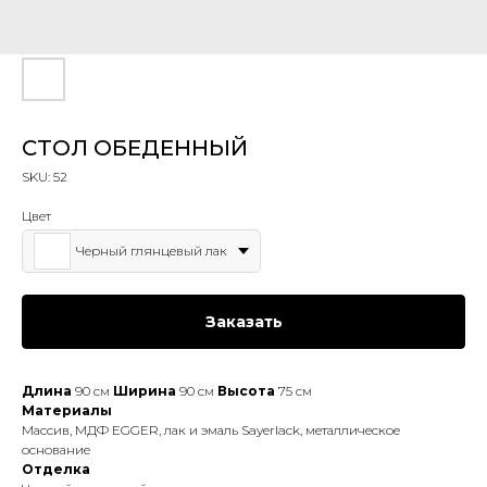
СТОЛ ОБЕДЕННЫЙ
SKU:
52
Цвет
Черный глянцевый лак
Заказать
Длина
90 см
Ширина
90 см
Высота
75 см
Материалы
Массив, МДФ EGGER, лак и эмаль Sayerlack, металлическое
основание
Отделка