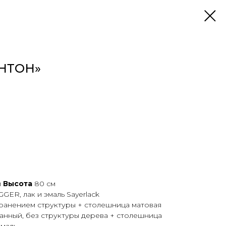
РНТОН»
м
Высота
80 см
ER, лак и эмаль Sayerlack
ранением структуры + столешница матовая
анный, без структуры дерева + столешница