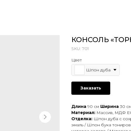
КОНСОЛЬ «‎ТО
SKU:
701
Цвет
Шпон дуба
Заказать
Длина
90 см
Ширина
30 с
Материал:
Массив, МДФ EGG
Отделка:
Шпон дуба с сох
эмаль / Шпон бука тониров