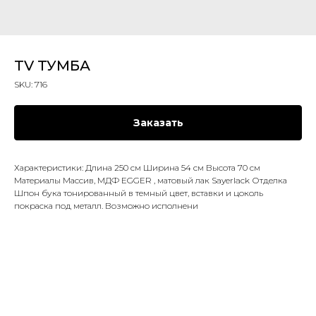
TV ТУМБА
SKU:
716
Заказать
Характеристики: Длина 250 см Ширина 54 см Высота 70 см
Материалы Массив, МДФ EGGER , матовый лак Sayerlack Отделка
Шпон бука тонированный в темный цвет, вставки и цоколь
покраска под металл. Возможно исполнени