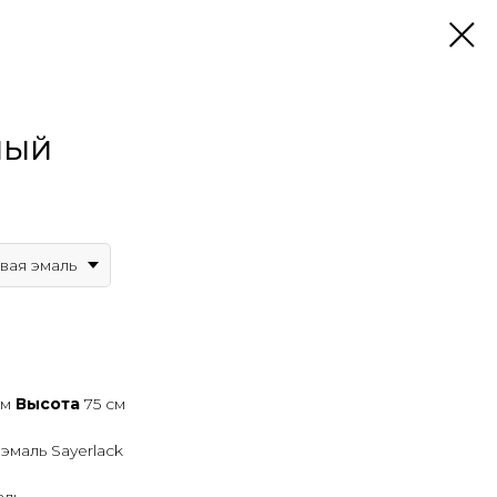
НЫЙ
вая эмаль
см
Высота
75 см
эмаль Sayerlack